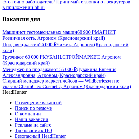
Это точно работодатель! Принимайте звонки от рекрутеров
в приложении hh.ru
Вакансии дня
Машинист тестомесильных машин
68 900
₽
МАГНИТ,
Розничная сеть, Агроном (Краснодарский край)
Продавец-кассир
56 000
₽
Чижик, Агроном (Краснодарский
край)
Грузчик
от
60 000
₽
КУБАНЬСТРОЙМАРКЕТ, Агроном
(Краснодарский край)
Менеджер по продажам
от
55 000
₽
Дувакина Евгения
Александровна, Агроном (Краснодарский край)
Старший менеджер маркетплейсов — Wildberries
з/п не
указана
CharmCleo Cosmetic, Агроном (Краснодарский край)
HeadHunter
Размещение вакансий
Поиск по резюме
О компании
Наши вакансии
Реклама на сайте
Требования к ПО
Безопасный HeadHunter