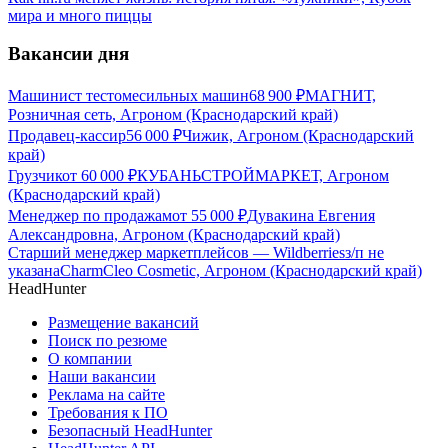
мира и много пиццы
Вакансии дня
Машинист тестомесильных машин
68 900
₽
МАГНИТ,
Розничная сеть, Агроном (Краснодарский край)
Продавец-кассир
56 000
₽
Чижик, Агроном (Краснодарский
край)
Грузчик
от
60 000
₽
КУБАНЬСТРОЙМАРКЕТ, Агроном
(Краснодарский край)
Менеджер по продажам
от
55 000
₽
Дувакина Евгения
Александровна, Агроном (Краснодарский край)
Старший менеджер маркетплейсов — Wildberries
з/п не
указана
CharmCleo Cosmetic, Агроном (Краснодарский край)
HeadHunter
Размещение вакансий
Поиск по резюме
О компании
Наши вакансии
Реклама на сайте
Требования к ПО
Безопасный HeadHunter