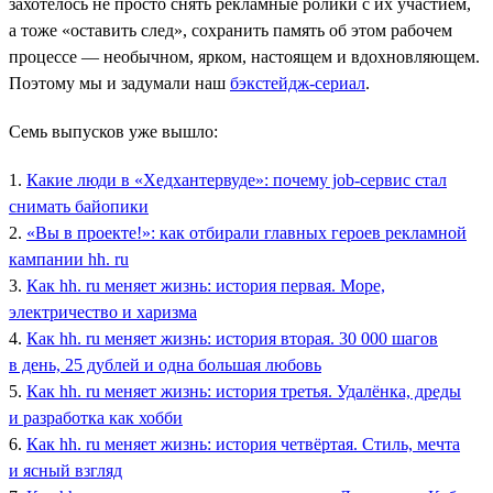
захотелось не просто снять рекламные ролики с их участием,
а тоже «оставить след», сохранить память об этом рабочем
процессе — необычном, ярком, настоящем и вдохновляющем.
Поэтому мы и задумали наш
бэкстейдж-сериал
.
Семь выпусков уже вышло:
1.
Какие люди в «Хедхантервуде»: почему job-сервис стал
снимать байопики
2.
«Вы в проекте!»: как отбирали главных героев рекламной
кампании hh. ru
3.
Как hh. ru меняет жизнь: история первая. Море,
электричество и харизма
4.
Как hh. ru меняет жизнь: история вторая. 30 000 шагов
в день, 25 дублей и одна большая любовь
5.
Как hh. ru меняет жизнь: история третья. Удалёнка, дреды
и разработка как хобби
6.
Как hh. ru меняет жизнь: история четвёртая. Стиль, мечта
и ясный взгляд