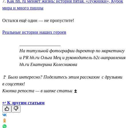
7.
Как hh. ru меняет жизнь: история пятая. «Лужники», Кубок
мира и много пиццы
Остался ещё один — не пропустите!
Реальные истории наших героев
__________________
На титульной фотографии директор по маркетингу
и PR hh.ru Ольга Мец и руководитель b2c-направления
hh.ru Екатерина Колесникова
🚩
Было интересно? Поделитесь этим рассказом с друзьями
в соцсетях!
Кнопка репоста — в шапке статьи
⏫
↩
К другим статьям