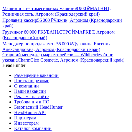
Машинист тестомесильных машин
68 900
₽
МАГНИТ,
Розничная сеть, Агроном (Краснодарский край)
Продавец-кассир
56 000
₽
Чижик, Агроном (Краснодарский
край)
Грузчик
от
60 000
₽
КУБАНЬСТРОЙМАРКЕТ, Агроном
(Краснодарский край)
Менеджер по продажам
от
55 000
₽
Дувакина Евгения
Александровна, Агроном (Краснодарский край)
Старший менеджер маркетплейсов — Wildberries
з/п не
указана
CharmCleo Cosmetic, Агроном (Краснодарский край)
HeadHunter
Размещение вакансий
Поиск по резюме
О компании
Наши вакансии
Реклама на сайте
Требования к ПО
Безопасный HeadHunter
HeadHunter API
Партнерам
Инвесторам
Каталог компаний