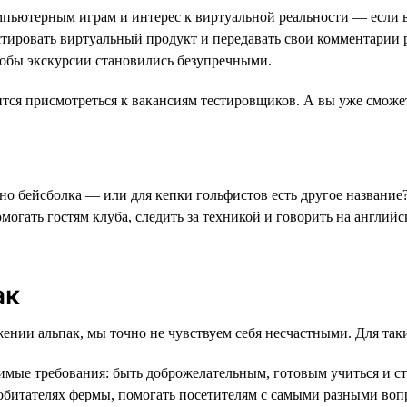
пьютерным играм и интерес к виртуальной реальности — если всё
стировать виртуальный продукт и передавать свои комментарии 
чтобы экскурсии становились безупречными.
тся присмотреться к вакансиям тестировщиков. А вы уже сможет
но бейсболка — или для кепки гольфистов есть другое название?
могать гостям клуба, следить за техникой и говорить на англий
ак
ужении альпак, мы точно не чувствуем себя несчастными. Для так
мые требования: быть доброжелательным, готовым учиться и ст
 обитателях фермы, помогать посетителям с самыми разными воп