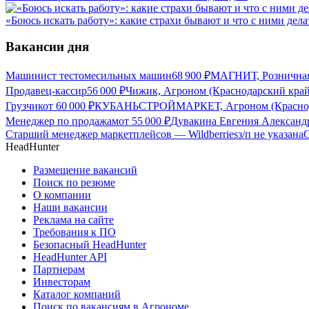
«Боюсь искать работу»: какие страхи бывают и что с ними дела
Вакансии дня
Машинист тестомесильных машин
68 900
₽
МАГНИТ, Розничная 
Продавец-кассир
56 000
₽
Чижик, Агроном (Краснодарский край
Грузчик
от
60 000
₽
КУБАНЬСТРОЙМАРКЕТ, Агроном (Краснод
Менеджер по продажам
от
55 000
₽
Дувакина Евгения Александ
Старший менеджер маркетплейсов — Wildberries
з/п не указана
C
HeadHunter
Размещение вакансий
Поиск по резюме
О компании
Наши вакансии
Реклама на сайте
Требования к ПО
Безопасный HeadHunter
HeadHunter API
Партнерам
Инвесторам
Каталог компаний
Поиск по вакансиям в Агрономе