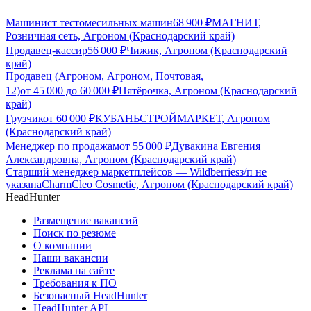
Машинист тестомесильных машин
68 900
₽
МАГНИТ,
Розничная сеть, Агроном (Краснодарский край)
Продавец-кассир
56 000
₽
Чижик, Агроном (Краснодарский
край)
Продавец (Агроном, Агроном, Почтовая,
12)
от
45 000
до
60 000
₽
Пятёрочка, Агроном (Краснодарский
край)
Грузчик
от
60 000
₽
КУБАНЬСТРОЙМАРКЕТ, Агроном
(Краснодарский край)
Менеджер по продажам
от
55 000
₽
Дувакина Евгения
Александровна, Агроном (Краснодарский край)
Старший менеджер маркетплейсов — Wildberries
з/п не
указана
CharmCleo Cosmetic, Агроном (Краснодарский край)
HeadHunter
Размещение вакансий
Поиск по резюме
О компании
Наши вакансии
Реклама на сайте
Требования к ПО
Безопасный HeadHunter
HeadHunter API