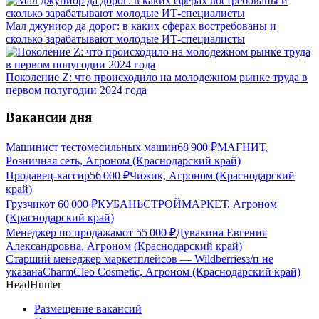
Мал джуниор да дорог: в каких сферах востребованы и
сколько зарабатывают молодые ИТ-специалисты
Поколение Z: что происходило на молодежном рынке труда в
первом полугодии 2024 года
Вакансии дня
Машинист тестомесильных машин
68 900
₽
МАГНИТ,
Розничная сеть, Агроном (Краснодарский край)
Продавец-кассир
56 000
₽
Чижик, Агроном (Краснодарский
край)
Грузчик
от
60 000
₽
КУБАНЬСТРОЙМАРКЕТ, Агроном
(Краснодарский край)
Менеджер по продажам
от
55 000
₽
Дувакина Евгения
Александровна, Агроном (Краснодарский край)
Старший менеджер маркетплейсов — Wildberries
з/п не
указана
CharmCleo Cosmetic, Агроном (Краснодарский край)
HeadHunter
Размещение вакансий