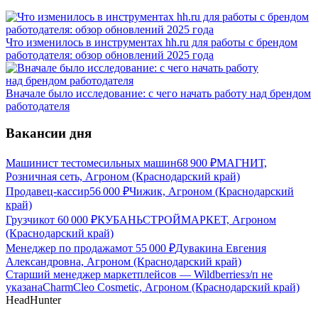
Что изменилось в инструментах hh.ru для работы с брендом
работодателя: обзор обновлений 2025 года
Вначале было исследование: с чего начать работу над брендом
работодателя
Вакансии дня
Машинист тестомесильных машин
68 900
₽
МАГНИТ,
Розничная сеть, Агроном (Краснодарский край)
Продавец-кассир
56 000
₽
Чижик, Агроном (Краснодарский
край)
Грузчик
от
60 000
₽
КУБАНЬСТРОЙМАРКЕТ, Агроном
(Краснодарский край)
Менеджер по продажам
от
55 000
₽
Дувакина Евгения
Александровна, Агроном (Краснодарский край)
Старший менеджер маркетплейсов — Wildberries
з/п не
указана
CharmCleo Cosmetic, Агроном (Краснодарский край)
HeadHunter