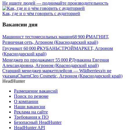
Не ищите людей — поднимайте производительность
Как, где и о чём говорить с аудиторией
Вакансии дня
Машинист тестомесильных машин
68 900
₽
МАГНИТ,
Розничная сеть, Агроном (Краснодарский край)
Грузчик
от
60 000
₽
КУБАНЬСТРОЙМАРКЕТ, Агроном
(Краснодарский край)
Менеджер по продажам
от
55 000
₽
Дувакина Евгения
Александровна, Агроном (Краснодарский край)
Старший менеджер маркетплейсов — Wildberries
з/п не
указана
CharmCleo Cosmetic, Агроном (Краснодарский край)
HeadHunter
Размещение вакансий
Поиск по резюме
О компании
Наши вакансии
Реклама на сайте
Требования к ПО
Безопасный HeadHunter
HeadHunter API