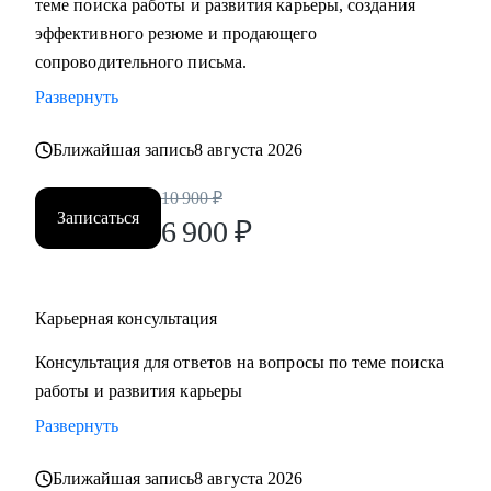
теме поиска работы и развития карьеры, создания
• Составить «продающее» резюме (самостоятельно
эффективного резюме и продающего
пропишу все блоки)
сопроводительного письма.
• Подготовиться к прохождению собеседований любого
Развернуть
формата
• Выбрать между несколькими предложениями о работе и
Ближайшая запись
8 августа 2026
др.
10 900
₽
Записаться
Кому могу помочь:
6 900
₽
Руководителям и специалистам из сфер производства, с/х,
строительства, торговли, услуг, медицины, онлайн-
сервисов и из госструктур по функциям:
Карьерная консультация
• Топ-менеджмент и управление проектами
Консультация для ответов на вопросы по теме поиска
• Административный блок (финансы, юриспруденция, HR,
работы и развития карьеры
ОТиТБ, СБ, ПТО, АХО, GR, секретариат, сметно-
договорная работа)
Развернуть
• Коммерческий блок и логистика, ВЭД
Ближайшая запись
8 августа 2026
• Производственно-технический блок, строительство