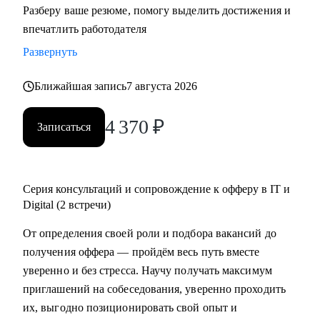
Разберу ваше резюме, помогу выделить достижения и
резюме, знаю, как подготовить к переходу в IT и Digital
впечатлить работодателя
или управленческую роль;
Развернуть
• Жил 2 года в Финляндии, вернулся в Россию; владею
английским, помогаю строить карьеру за рубежом.
Ближайшая запись
7 августа 2026
С чем помогу:
4 370
₽
Записаться
• Составить по-настоящему эффективное резюме;
• Подготовиться к интервью;
• Начать карьеру или сменить профессию — даже без
опыта;
Серия консультаций и сопровождение к офферу в IT и
• Узнать, как попасть в ТОП компанию и расти в ней;
Digital (2 встречи)
• Составить индивидуальный план развития;
От определения своей роли и подбора вакансий до
• Узнать, как договариваться о повышении зарплаты;
получения оффера — пройдём весь путь вместе
• Начать управлять процессами, проектами и
уверенно и без стресса. Научу получать максимум
сотрудниками.
приглашений на собеседования, уверенно проходить
их, выгодно позиционировать свой опыт и
Кому могу помочь: