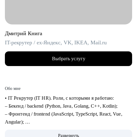
Дмитрий Книга
IT-рекрутер / ex-Яндекс, VK, IKEA, Mail.ru
Выбрать услугу
Обо мне
• IT Рекрутер (IT HR). Роли, с которыми я работаю:
– Бекенд / backend (Python, Java, Golang, C++, Kotlin);
– Фронтенд / frontend (JavaScript, TypeScript, React, Vue,
Angular);
– Фуллстек / fullstack (React, Node.js, Python, PostgreSQL,
Развернуть