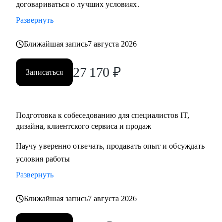
договариваться о лучших условиях.
• Тем, кто хочет начать карьеру в IT и Digital или
Развернуть
клиентском сервисе и продажах;
• Тем, у кого уже есть опыт, но кто хочет быстро расти в IT
Ближайшая запись
7 августа 2026
и Digital или клиентском сервисе и продажах;
27 170
₽
Записаться
Подготовка к собеседованию для специалистов IT,
дизайна, клиентского сервиса и продаж
Научу уверенно отвечать, продавать опыт и обсуждать
условия работы
Развернуть
Ближайшая запись
7 августа 2026