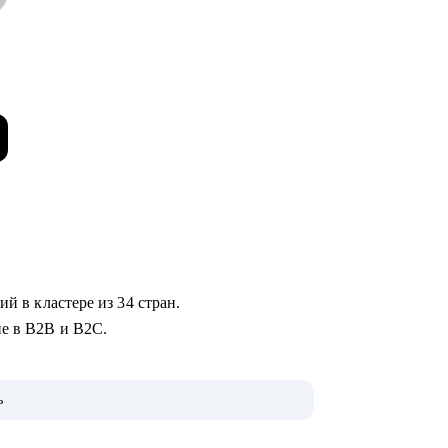
ий в кластере из 34 стран.
ие в B2B и B2C.
ь