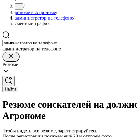
/
/
...
резюме в Агрономе
/
администратор на телефоне
/
сменный график
администратор на телефоне
Резюме
Найти
Резюме соискателей на должн
Агрономе
Чтобы видеть все резюме, зарегистрируйтесь
После регистрации покажем ещё 23 и откроем фото