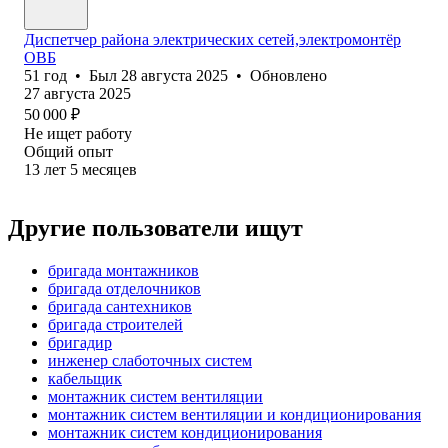
Диспетчер района электрических сетей,электромонтёр
ОВБ
51
год
•
Был
28 августа 2025
•
Обновлено
27 августа 2025
50 000
₽
Не ищет работу
Общий опыт
13
лет
5
месяцев
Другие пользователи ищут
бригада монтажников
бригада отделочников
бригада сантехников
бригада строителей
бригадир
инженер слаботочных систем
кабельщик
монтажник систем вентиляции
монтажник систем вентиляции и кондиционирования
монтажник систем кондиционирования