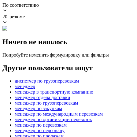
По соответствию
20 резюме
Ничего не нашлось
Попробуйте изменить формулировку или фильтры
Другие пользователи ищут
диспетчер по грузоперевозкам
менеджер
менеджер в транспортную компанию
менеджер отдела доставки
менеджер по грузоперевозкам
менеджер по закупкам
менеджер по международным перевозкам
менеджер по организации перевозок
менеджер по перевозкам
менеджер по персоналу
менеджер по продажам