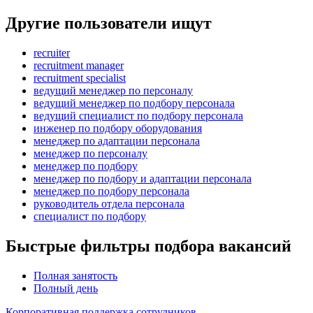
Другие пользователи ищут
recruiter
recruitment manager
recruitment specialist
ведущий менеджер по персоналу
ведущий менеджер по подбору персонала
ведущий специалист по подбору персонала
инженер по подбору оборудования
менеджер по адаптации персонала
менеджер по персоналу
менеджер по подбору
менеджер по подбору и адаптации персонала
менеджер по подбору персонала
руководитель отдела персонала
специалист по подбору
Быстрые фильтры подбора вакансий
Полная занятость
Полный день
Корпоративная поддержка сотрудников