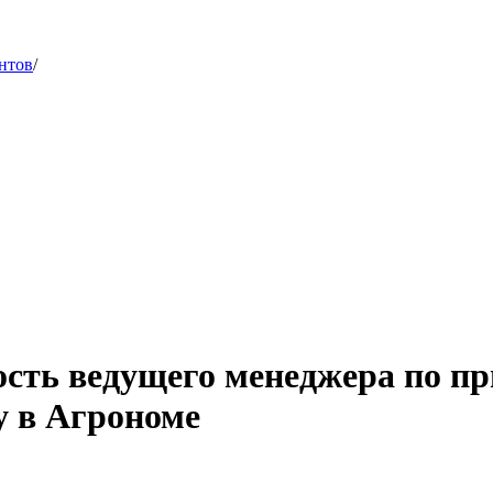
нтов
/
ость ведущего менеджера по 
у в Агрономе