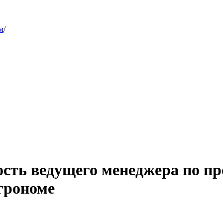
м
/
ость ведущего менеджера по 
грономе