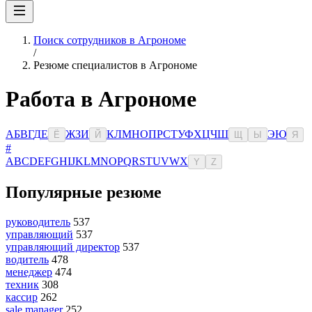
Поиск сотрудников в Агрономе
/
Резюме специалистов в Агрономе
Работа в Агрономе
А
Б
В
Г
Д
Е
Ж
З
И
К
Л
М
Н
О
П
Р
С
Т
У
Ф
Х
Ц
Ч
Ш
Э
Ю
Ё
Й
Щ
Ы
Я
#
A
B
C
D
E
F
G
H
I
J
K
L
M
N
O
P
Q
R
S
T
U
V
W
X
Y
Z
Популярные резюме
руководитель
537
управляющий
537
управляющий директор
537
водитель
478
менеджер
474
техник
308
кассир
262
sale manager
252