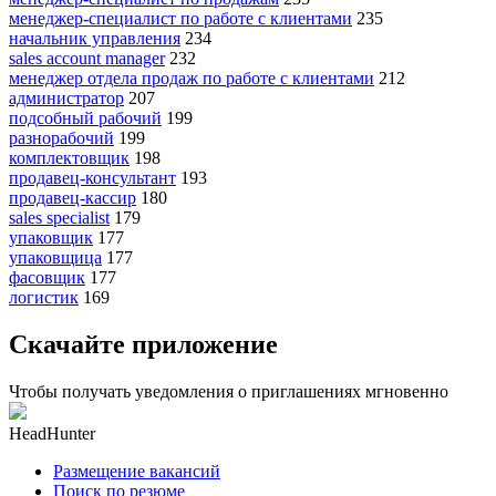
менеджер-специалист по работе с клиентами
235
начальник управления
234
sales account manager
232
менеджер отдела продаж по работе с клиентами
212
администратор
207
подсобный рабочий
199
разнорабочий
199
комплектовщик
198
продавец-консультант
193
продавец-кассир
180
sales specialist
179
упаковщик
177
упаковщица
177
фасовщик
177
логистик
169
Скачайте приложение
Чтобы получать уведомления о приглашениях мгновенно
HeadHunter
Размещение вакансий
Поиск по резюме