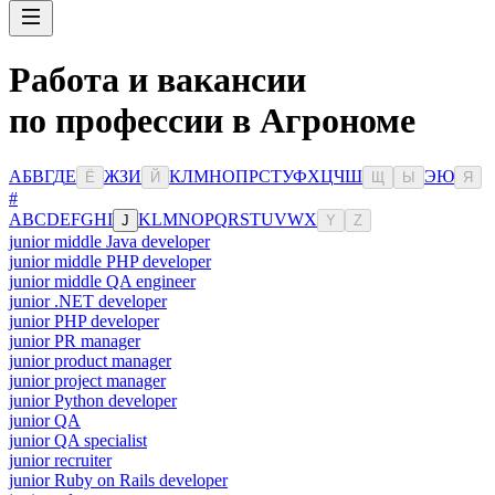
Работа и вакансии
по профессии в Агрономе
А
Б
В
Г
Д
Е
Ж
З
И
К
Л
М
Н
О
П
Р
С
Т
У
Ф
Х
Ц
Ч
Ш
Э
Ю
Ё
Й
Щ
Ы
Я
#
A
B
C
D
E
F
G
H
I
K
L
M
N
O
P
Q
R
S
T
U
V
W
X
J
Y
Z
junior middle Java developer
junior middle PHP developer
junior middle QA engineer
junior .NET developer
junior PHP developer
junior PR manager
junior product manager
junior project manager
junior Python developer
junior QA
junior QA specialist
junior recruiter
junior Ruby on Rails developer