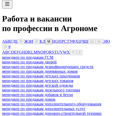
Работа и вакансии
по профессии в Агрономе
А
Б
В
Г
Д
Е
Ж
З
И
К
Л
Н
О
П
Р
С
Т
У
Ф
Х
Ц
Ч
Ш
Э
Ю
Ё
Й
М
Щ
Ы
#
Я
A
B
C
D
E
F
G
H
I
J
K
L
M
N
O
P
Q
R
S
T
U
V
W
X
Y
Z
менеджер по продажам ГСМ
менеджер по продажам дверей
менеджер по продажам дезинфицирующих средств
менеджер по продажам деревянных домов
менеджер по продажам детских праздников
менеджер по продажам детских товаров
менеджер по продажам детской одежды
менеджер по продажам дизельного топлива
менеджер по продажам добавок в бетон
менеджер по продажам домов
менеджер по продажам дополнительного оборудования
менеджер по продажам дополнительных услуг
менеджер по продажам дорожно-строительной техники