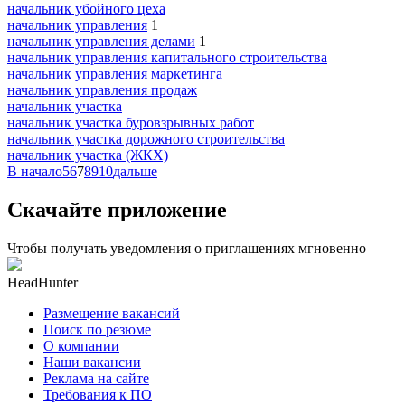
начальник убойного цеха
начальник управления
1
начальник управления делами
1
начальник управления капитального строительства
начальник управления маркетинга
начальник управления продаж
начальник участка
начальник участка буровзрывных работ
начальник участка дорожного строительства
начальник участка (ЖКХ)
В начало
5
6
7
8
9
10
дальше
Скачайте приложение
Чтобы получать уведомления о приглашениях мгновенно
HeadHunter
Размещение вакансий
Поиск по резюме
О компании
Наши вакансии
Реклама на сайте
Требования к ПО