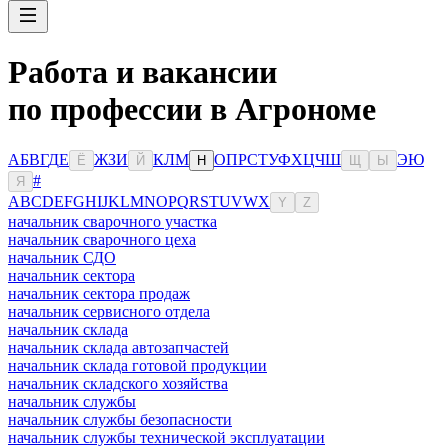
Работа и вакансии
по профессии в Агрономе
А
Б
В
Г
Д
Е
Ж
З
И
К
Л
М
О
П
Р
С
Т
У
Ф
Х
Ц
Ч
Ш
Э
Ю
Ё
Й
Н
Щ
Ы
#
Я
A
B
C
D
E
F
G
H
I
J
K
L
M
N
O
P
Q
R
S
T
U
V
W
X
Y
Z
начальник сварочного участка
начальник сварочного цеха
начальник СДО
начальник сектора
начальник сектора продаж
начальник сервисного отдела
начальник склада
начальник склада автозапчастей
начальник склада готовой продукции
начальник складского хозяйства
начальник службы
начальник службы безопасности
начальник службы технической эксплуатации