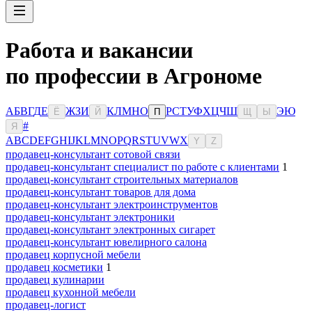
Работа и вакансии
по профессии в Агрономе
А
Б
В
Г
Д
Е
Ж
З
И
К
Л
М
Н
О
Р
С
Т
У
Ф
Х
Ц
Ч
Ш
Э
Ю
Ё
Й
П
Щ
Ы
#
Я
A
B
C
D
E
F
G
H
I
J
K
L
M
N
O
P
Q
R
S
T
U
V
W
X
Y
Z
продавец-консультант сотовой связи
продавец-консультант специалист по работе с клиентами
1
продавец-консультант строительных материалов
продавец-консультант товаров для дома
продавец-консультант электроинструментов
продавец-консультант электроники
продавец-консультант электронных сигарет
продавец-консультант ювелирного салона
продавец корпусной мебели
продавец косметики
1
продавец кулинарии
продавец кухонной мебели
продавец-логист