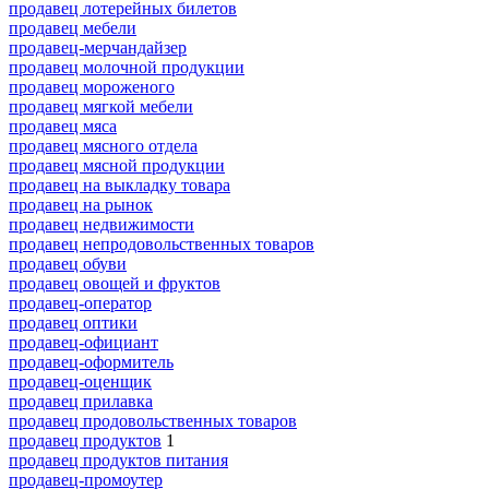
продавец лотерейных билетов
продавец мебели
продавец-мерчандайзер
продавец молочной продукции
продавец мороженого
продавец мягкой мебели
продавец мяса
продавец мясного отдела
продавец мясной продукции
продавец на выкладку товара
продавец на рынок
продавец недвижимости
продавец непродовольственных товаров
продавец обуви
продавец овощей и фруктов
продавец-оператор
продавец оптики
продавец-официант
продавец-оформитель
продавец-оценщик
продавец прилавка
продавец продовольственных товаров
продавец продуктов
1
продавец продуктов питания
продавец-промоутер