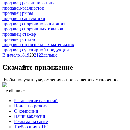
продавец разливного пива
продавец-реализатор
продавец рыбы
продавец сантехники
продавец спортивного питания
продавец спортивных товаров
продавец-стажер
продавец-стилист
продавец строительных материалов
продавец сувенирной продукции
В начало
18
19
20
21
22
дальше
Скачайте приложение
Чтобы получать уведомления о приглашениях мгновенно
HeadHunter
Размещение вакансий
Поиск по резюме
О компании
Наши вакансии
Реклама на сайте
Требования к ПО