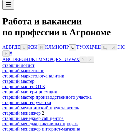
Работа и вакансии
по профессии в Агрономе
А
Б
В
Г
Д
Е
Ж
З
И
К
Л
М
Н
О
П
Р
Т
У
Ф
Х
Ц
Ч
Ш
Э
Ю
Ё
Й
С
Щ
Ы
#
Я
A
B
C
D
E
F
G
H
I
J
K
L
M
N
O
P
Q
R
S
T
U
V
W
X
Y
Z
старший логист
старший маркетолог
старший маркетолог-аналитик
старший мастер
старший мастер ОТК
старший мастер-приемщик
старший мастер производственного участка
старший мастер участка
старший медицинский представитель
старший менеджер
2
старший менеджер call-центра
старший менеджер активных продаж
старший менеджер интернет-магазина