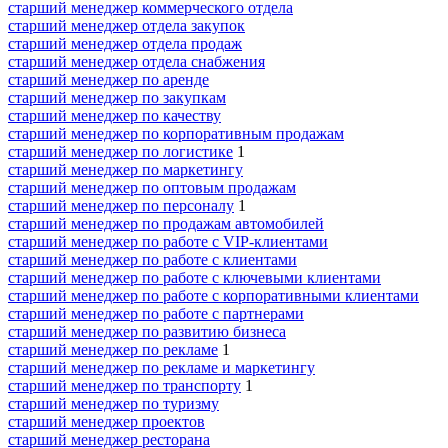
старший менеджер коммерческого отдела
старший менеджер отдела закупок
старший менеджер отдела продаж
старший менеджер отдела снабжения
старший менеджер по аренде
старший менеджер по закупкам
старший менеджер по качеству
старший менеджер по корпоративным продажам
старший менеджер по логистике
1
старший менеджер по маркетингу
старший менеджер по оптовым продажам
старший менеджер по персоналу
1
старший менеджер по продажам автомобилей
старший менеджер по работе с VIP-клиентами
старший менеджер по работе с клиентами
старший менеджер по работе с ключевыми клиентами
старший менеджер по работе с корпоративными клиентами
старший менеджер по работе с партнерами
старший менеджер по развитию бизнеса
старший менеджер по рекламе
1
старший менеджер по рекламе и маркетингу
старший менеджер по транспорту
1
старший менеджер по туризму
старший менеджер проектов
старший менеджер ресторана