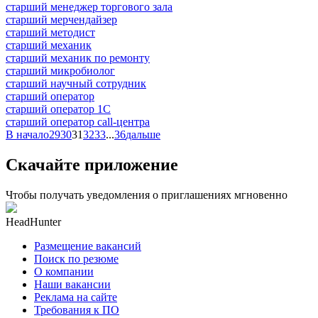
старший менеджер торгового зала
старший мерчендайзер
старший методист
старший механик
старший механик по ремонту
старший микробиолог
старший научный сотрудник
старший оператор
старший оператор 1С
старший оператор call-центра
В начало
29
30
31
32
33
...
36
дальше
Скачайте приложение
Чтобы получать уведомления о приглашениях мгновенно
HeadHunter
Размещение вакансий
Поиск по резюме
О компании
Наши вакансии
Реклама на сайте
Требования к ПО